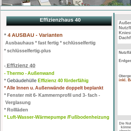
Effizienzhaus 40
Auße
Nutzf
Knies
*
4 AUSBAU - Varianten
Dach
Ausbauhaus * fast fertig * schlüsselfertig
* schlüsselfertig-plus
Nutzfl
Erdge
Effizienz 40
-
- Thermo - Außenwand
Oberge
inkl. 
*
Gebäudehülle
Effizienz 40 förderfähig
* Alle Innen u. Außenwände doppelt beplankt
* Fenster mit 6- Kammernprofil und 3- fach -
Verglasung
* Rollläden
* Luft-Wasser-Wärmepumpe /Fußbodenheizung
Die Nu
können
abweic