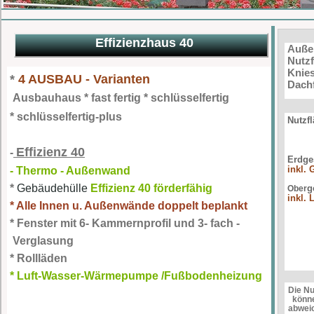
Effizienzhaus 40
Auße
Nutzf
Knie
*
4 AUSBAU - Varianten
Dach
Ausbauhaus * fast fertig * schlüsselfertig
* schlüsselfertig-plus
Nutzf
Effizienz 40
-
Erdge
inkl. 
- Thermo - Außenwand
*
Gebäudehülle
Effizienz 40 förderfähig
g
Ober
inkl. 
* Alle Innen u. Außenwände doppelt beplankt
* Fenster mit 6- Kammernprofil und 3- fach -
Verglasung
* Rollläden
* Luft-Wasser-Wärmepumpe /Fußbodenheizung
Die N
könne
abwei