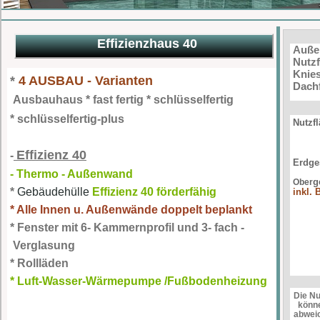
Effizienzhaus 40
Auße
Nutzf
Knie
*
4 AUSBAU - Varianten
Dach
Ausbauhaus * fast fertig * schlüsselfertig
* schlüsselfertig-plus
Nutzf
Effizienz 40
-
Erdg
- Thermo - Außenwand
g
Ober
*
Gebäudehülle
Effizienz 40 förderfähig
inkl. 
* Alle Innen u. Außenwände doppelt beplankt
* Fenster mit 6- Kammernprofil und 3- fach -
Verglasung
* Rollläden
* Luft-Wasser-Wärmepumpe /Fußbodenheizung
Die N
könne
abwei