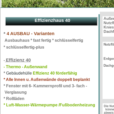
Auße
Effizienzhaus 40
Nutzf
Knies
Dach
*
4 AUSBAU - Varianten
Ausbauhaus * fast fertig * schlüsselfertig
Nutzfl
* schlüsselfertig-plus
Erdge
Effizienz 40
-
Dachg
- Thermo - Außenwand
*
Gebäudehülle
Effizienz 40 förderfähig
* Alle Innen u. Außenwände doppelt beplankt
* Fenster mit 6- Kammernprofil und 3- fach -
Verglasung
* Rollläden
* Luft-Wasser-Wärmepumpe /Fußbodenheizung
Die Nu
können
abwei