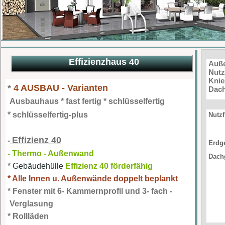
Effizienzhaus 40
Auß
Nutz
Knie
*
4 AUSBAU - Varianten
Dac
Ausbauhaus * fast fertig * schlüsselfertig
* schlüsselfertig-plus
Nutzf
Effizienz 40
-
Erdg
- Thermo - Außenwand
Dach
*
Gebäudehülle
Effizienz 40 förderfähig
* Alle Innen u. Außenwände doppelt beplankt
* Fenster mit 6- Kammernprofil und 3- fach -
Verglasung
* Rollläden