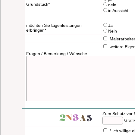
Grundstück*
nein
in Aussicht
möchten Sie Eigenleistungen
Ja
erbringen*
Nein
Malerarbeite
weitere Eige
Fragen / Bemerkung / Wünsche
Zum Schutz vor S
Grafi
* Ich willig