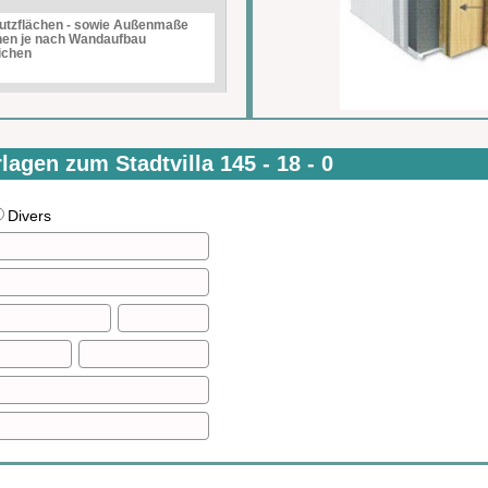
utzflächen - sowie Außenmaße
en je nach Wandaufbau
ichen
lagen zum Stadtvilla 145 - 18 - 0
Divers