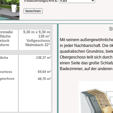
Finanzierungszweck:
berechnen
S
enmaße
9,30 m x 9,30 m
fläche
138 m²
Mit seinem außergewöhnlichen
stock
Vollgeschoss
hform
Walmdach 22°
in jeder Nachbarschaft. Die 
quadratischen Grundriss, bie
Obergeschoss teilt sich durch 
läche
138,37 m²
einen Seite das große Schla
Badezimmer, auf der anderen 
eschoss
69,64 m²
geschoss
68,70 m²