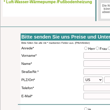
* Luft-Wasser-Wärmepumpe /Fußbodenheizung
Die N
könn
abwe
Bitte senden Sie uns Preise und Unter
Bitte füllen Sie alle mit * markierten Felder aus. (Pflichtfelder)
Anrede*
Herr
Frau
Vorname*
Name*
Straße/Nr.*
PLZ/Ort*
Telefon*
E-Mail*
ja